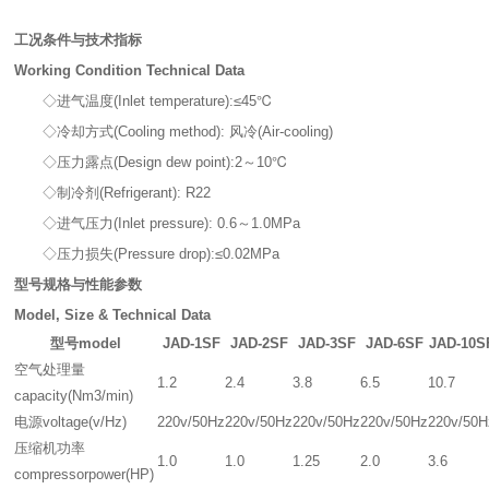
工况条件与技术指标
Working Condition Technical Data
◇进气温度(Inlet temperature):≤45℃
◇冷却方式(Cooling method): 风冷(Air-cooling)
◇压力露点(Design dew point):2～10℃
◇制冷剂(Refrigerant): R22
◇进气压力(Inlet pressure): 0.6～1.0MPa
◇压力损失(Pressure drop):≤0.02MPa
型号规格与性能参数
Model, Size & Technical Data
型号model
JAD-1SF
JAD-2SF
JAD-3SF
JAD-6SF
JAD-10S
空气处理量
1.2
2.4
3.8
6.5
10.7
capacity(Nm3/min)
电源voltage(v/Hz)
220v/50Hz
220v/50Hz
220v/50Hz
220v/50Hz
220v/50H
压缩机功率
1.0
1.0
1.25
2.0
3.6
compressorpower(HP)