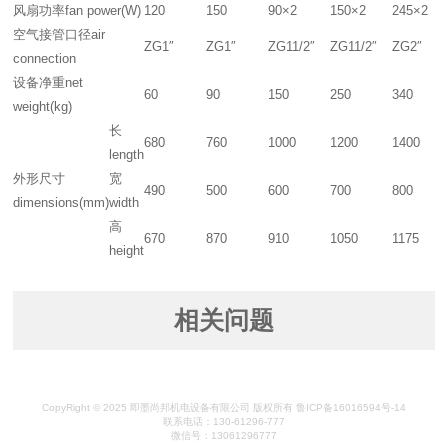
风扇功率fan power(W)
120
150
90×2
150×2
245×2
空气接管口径air
ZG1″
ZG1″
ZG11/2″
ZG11/2″
ZG2″
connection
设备净重net
60
90
150
250
340
weight(kg)
长
680
760
1000
1200
1400
length
外形尺寸
宽
490
500
600
700
800
dimensions(mm)
width
高
670
870
910
1050
1175
height
相关问题
CopyRight © 2025 即墨尚邦机电设备有限公司 版权所有
鲁ICP备16016594号-14
联系电话：130-61296-777
微信号：13061296777