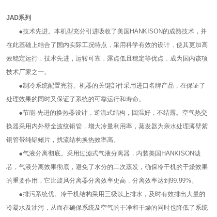
JAD系列
●技术先进。本机型充分引进吸收了美国HANKISON的成熟技术，并
在此基础上结合了国内实际工况特点，采用科学有效的设计，使其更加高
效稳定运行，技术先进，运转可靠，露点低且稳定等优点，成为国内该项
技术厂家之一。
●制冷系统配置完善。机器的关键部件采用进口名牌产品，在保证了
处理效果的同时又保证了系统的可靠运行和寿命。
●节能-先进的换热器设计，逆流式结构，回温好，不结露。空气热交
换器采用内外壁全波纹铜管，增大冷量利用率，蒸发器为亲水处理薄壁紫
铜管带纯铝鳍片，扰流结构换热效率高。
●气液分离彻底。采用过滤式气液分离器，内装美国HANKISON滤
芯，气液分离效果彻底，避免了水分的二次蒸发，确保冷干机的干燥效果
的重要作用，它比旋风分离器分离效率更高，分离效率达到99.99%。
●排污系统优。冷干机结构采用三级以上排水，及时有效排出大量的
冷凝水及油污，从而在确保系统及空气的干净和干燥的同时也降低了系统